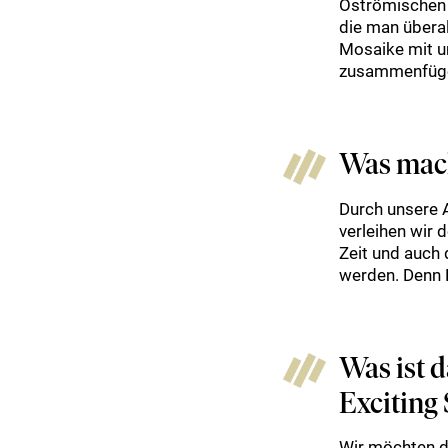
Oströmischen R
die man überall
Mosaike mit u
zusammenfügen
Was mach
Durch unsere 
verleihen wir 
Zeit und auch 
werden. Denn E
Was ist 
Exciting
Wir möchten d