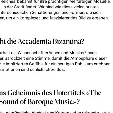
eiches, bekannt für ihre prächtigen, vielfarbigen Mosaike,
 in der Stadt findet. Wir sind wie diese vielen bunten
nterschiedlichen Schattierungen und Formen, die sich
, um ein komplexes und faszinierendes Bild zu ergeben.
t die Accademia Bizantina?
Arbeit als Wissenschaftler*innen und Musiker*innen
der Barockzeit eine Stimme, damit die Atmosphäre dieser
die implizierten Gefühle für ein heutiges Publikum erlebbar
motionen sind schließlich zeitlos.
das Geheimnis des Untertitels «The
 Sound of Baroque Music»?
ie ursprüngliche Absicht des Komponisten rekonstruieren,