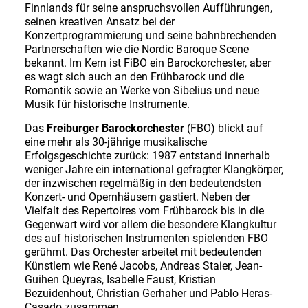
Finnlands für seine anspruchsvollen Aufführungen,
seinen kreativen Ansatz bei der
Konzertprogrammierung und seine bahnbrechenden
Partnerschaften wie die Nordic Baroque Scene
bekannt. Im Kern ist FiBO ein Barockorchester, aber
es wagt sich auch an den Frühbarock und die
Romantik sowie an Werke von Sibelius und neue
Musik für historische Instrumente.
Das
Freiburger Barockorchester
(FBO) blickt auf
eine mehr als 30-jährige musikalische
Erfolgsgeschichte zurück: 1987 entstand innerhalb
weniger Jahre ein international gefragter Klangkörper,
der inzwischen regelmäßig in den bedeutendsten
Konzert- und Opernhäusern gastiert. Neben der
Vielfalt des Repertoires vom Frühbarock bis in die
Gegenwart wird vor allem die besondere Klangkultur
des auf historischen Instrumenten spielenden FBO
gerühmt. Das Orchester arbeitet mit bedeutenden
Künstlern wie René Jacobs, Andreas Staier, Jean-
Guihen Queyras, Isabelle Faust, Kristian
Bezuidenhout, Christian Gerhaher und Pablo Heras-
Casado zusammen.