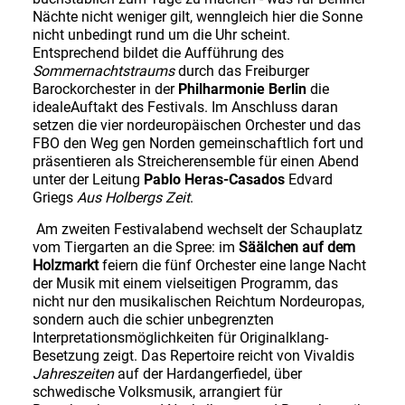
Nächte nicht weniger gilt, wenngleich hier die Sonne
nicht unbedingt rund um die Uhr scheint.
Entsprechend bildet die Aufführung des
Sommernachtstraums
durch das Freiburger
Barockorchester in der
Philharmonie Berlin
die
idealeAuftakt des Festivals. Im Anschluss daran
setzen die vier nordeuropäischen Orchester und das
FBO den Weg gen Norden gemeinschaftlich fort und
präsentieren als Streicherensemble für einen Abend
unter der Leitung
Pablo Heras-Casados
Edvard
Griegs
Aus Holbergs Zeit
.
Am zweiten Festivalabend wechselt der Schauplatz
vom Tiergarten an die Spree: im
Säälchen auf dem
Holzmarkt
feiern die fünf Orchester eine lange Nacht
der Musik mit einem vielseitigen
Programm
, das
nicht nur den musikalischen Reichtum Nordeuropas,
sondern auch die schier unbegrenzten
Interpretationsmöglichkeiten für Originalklang-
Besetzung zeigt. Das Repertoire reicht von Vivaldis
Jahreszeiten
auf der Hardangerfiedel, über
schwedische Volksmusik, arrangiert für