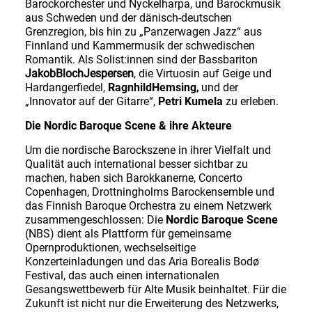
Barockorchester und Nyckelharpa, und Barockmusik
aus Schweden und der dänisch-deutschen
Grenzregion, bis hin zu „Panzerwagen Jazz“ aus
Finnland und Kammermusik der schwedischen
Romantik. Als Solist:innen sind der Bassbariton
Jakob
Bloch
Jespersen
, die Virtuosin auf Geige und
Hardangerfiedel,
RagnhildHemsing
,
und der
„Innovator auf der Gitarre“,
Petri Kumela
zu erleben.
Die Nordic Baroque Scene & ihre Akteure
Um die nordische Barockszene in ihrer Vielfalt und
Qualität auch international besser sichtbar zu
machen, haben sich Barokkanerne, Concerto
Copenhagen, Drottningholms Barockensemble und
das Finnish Baroque Orchestra zu einem Netzwerk
zusammengeschlossen: Die
Nordic Baroque Scene
(NBS) dient als Plattform für gemeinsame
Opernproduktionen, wechselseitige
Konzerteinladungen und das Aria Borealis Bodø
Festival, das auch einen internationalen
Gesangswettbewerb für Alte Musik beinhaltet. Für die
Zukunft ist nicht nur die Erweiterung des Netzwerks,