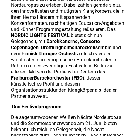
Nordeuropas zu erleben. Dabei zählen gerade sie zu
den innovativsten und mutigsten Klangkörpern, die in
ihren Heimatländern mit spannenden
Konzertformaten, nachhaltigen Education-Angeboten
und kühner Programmgestaltung reüssieren. Das
NORDIC LIGHTS FESTIVAL
bietet sich nun
Gelegenheit, mit
Barokkanerne, Concerto
Copenhagen, DrottningholmsBarockensemble
und
dem
Finnish Baroque Orchestra
gleich vier der
wichtigsten nordeuropäischen Barockorchester im
Rahmen eines zweitätigen Festivals in Berlin zu
erleben. Mit von der Partie ist außerdem das
FreiburgerBarockorchester (FBO)
,
dessen
künstlerisches Profil und dessen
Organisationsstruktur den Klangkörper als idealen
Partner ausweist.
Das Festivalprogramm
Die sagenumwobenen Weißen Nächte Nordeuropas
und die Sommersonnenwende am 21. Juni bieten
bekanntlich reichlich Gelegenheit, die Nacht
buchstäblich zum Tage zu machen - was für Berliner